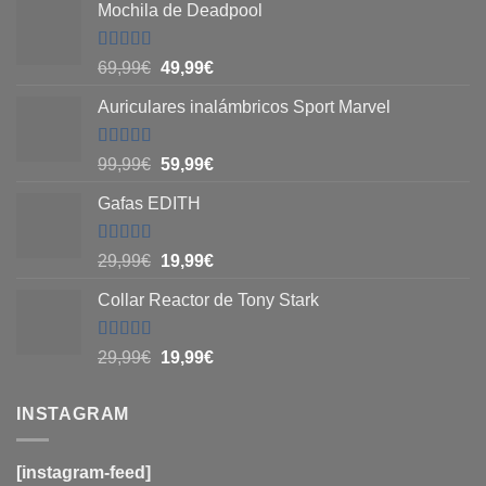
Mochila de Deadpool
Valorado
69,99
€
49,99
€
con
5
de 5
Auriculares inalámbricos Sport Marvel
Valorado
99,99
€
59,99
€
con
4.8
de
5
Gafas EDITH
Valorado
29,99
€
19,99
€
con
4.83
de
5
Collar Reactor de Tony Stark
Valorado
29,99
€
19,99
€
con
4.6
de
5
INSTAGRAM
[instagram-feed]