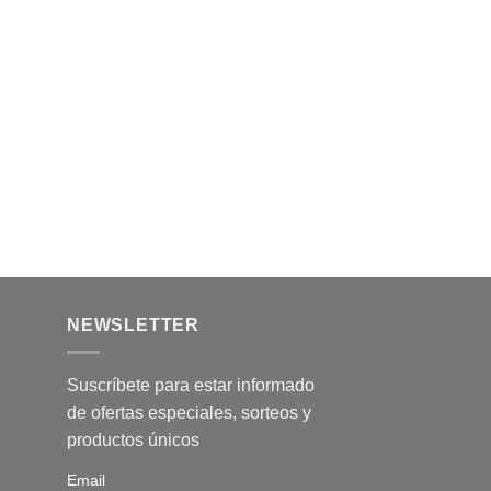
múltiples
variantes.
Las
opciones
se
pueden
elegir
en
la
página
de
producto
NEWSLETTER
Suscríbete para estar informado
de ofertas especiales, sorteos y
productos únicos
Email