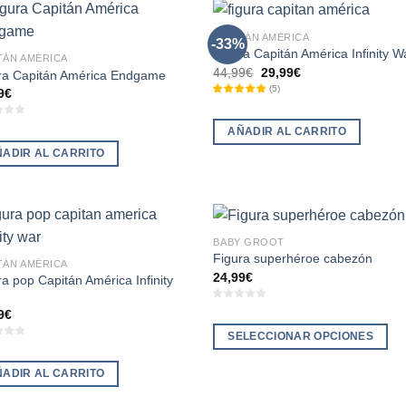
múltiples
variantes.
ples
CAPITÁN AMÉRICA
-33%
Las
Figura Capitán América Infinity W
ntes.
TÁN AMÉRICA
El
El
44,99
€
29,99
€
opciones
ra Capitán América Endgame
precio
precio
(
5
)
9
€
se
ones
original
actual
era:
es:
pueden
44,99€.
29,99€.
AÑADIR AL CARRITO
elegir
en
ÑADIR AL CARRITO
en
r
la
página
de
na
producto
BABY GROOT
Figura superhéroe cabezón
ucto
TÁN AMÉRICA
24,99
€
ra pop Capitán América Infinity
9
€
SELECCIONAR OPCIONES
Este
ÑADIR AL CARRITO
producto
tiene