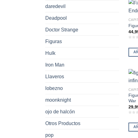
tiene
daredevil
múlti
Deadpool
varia
CAPI
Las
Figu
Doctor Strange
44,9
opci
se
Figuras
pued
A
Hulk
elegi
en
Iron Man
la
pági
Llaveros
de
lobezno
prod
CAPI
Figu
moonknight
War
29,9
ojo de halcón
Otros Productos
A
pop