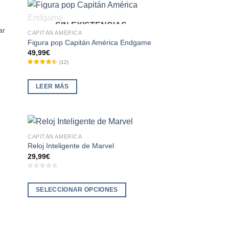
SIN EXISTENCIAS
ar
CAPITÁN AMÉRICA
Figura pop Capitán América Endgame
49,99
€
(
12
)
LEER MÁS
CAPITÁN AMÉRICA
Reloj Inteligente de Marvel
29,99
€
SELECCIONAR OPCIONES
Este
producto
tiene