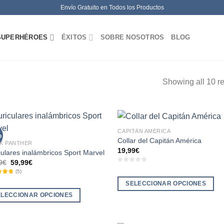
Envío Gratuito en Todos los Productos
SUPERHÉROES
ÉXITOS
SOBRE NOSOTROS
BLOG
Showing all 10 re
CAPITÁN AMÉRICA
%
Collar del Capitán América
K PANTHER
19,99
€
culares inalámbricos Sport Marvel
El
El
9
€
59,99
€
precio
precio
(
5
)
original
actual
era:
es:
SELECCIONAR OPCIONES
99,99€.
59,99€.
Este
ELECCIONAR OPCIONES
producto
tiene
ucto