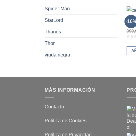
Spider-Man
CAPI
StarLord
-10
Répl
399,
Thanos
Thor
A
viuda negra
MÁS INFORMACIÓN
PR
Contacto
Política de Cookies
Política de Privacidad