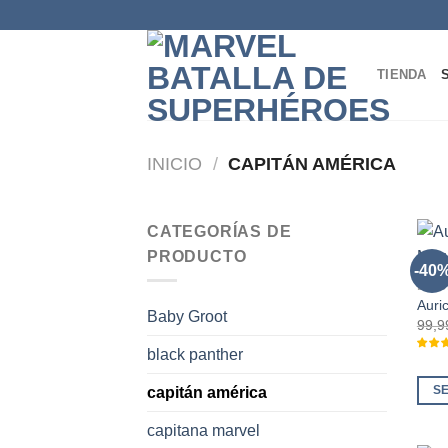
Skip
to
content
TIENDA
INICIO
/
CAPITÁN AMÉRICA
CATEGORÍAS DE
PRODUCTO
-40
BLAC
Auri
Baby Groot
99,9
black panther
capitán américa
S
Este
capitana marvel
prod