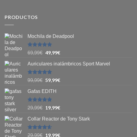
PRODUCTOS
Mochila de Deadpool
Valorado
49,99
€
69,99
€
con
5
de 5
Auriculares inalámbricos Sport Marvel
Valorado
59,99
€
99,99
€
con
4.8
de
5
Gafas EDITH
Valorado
19,99
€
29,99
€
con
4.83
de 5
Collar Reactor de Tony Stark
Valorado
19,99
€
29,99
€