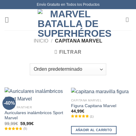
Skip
Envío Gratuito en Todos los Productos
to
content
INICIO
/
CAPITANA MARVEL
FILTRAR
CAPITANA MARVEL
-40%
Figura Capitana Marvel
BLACK PANTHER
44,99
€
Auriculares inalámbricos Sport
(
1
)
Marvel
El
El
99,99
€
59,99
€
precio
precio
(
5
)
AÑADIR AL CARRITO
original
actual
era:
es: