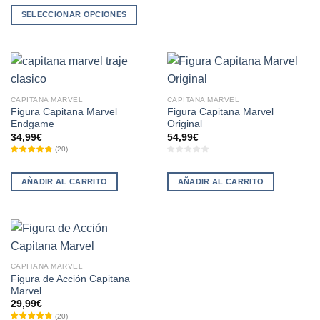
99,99€.
59,99€.
SELECCIONAR OPCIONES
Este
producto
tiene
múltiples
variantes.
CAPITANA MARVEL
CAPITANA MARVEL
Las
Figura Capitana Marvel
Figura Capitana Marvel
opciones
Endgame
Original
se
34,99
€
54,99
€
(
20
)
pueden
elegir
en
AÑADIR AL CARRITO
AÑADIR AL CARRITO
la
página
de
producto
CAPITANA MARVEL
Figura de Acción Capitana
Marvel
29,99
€
(
20
)