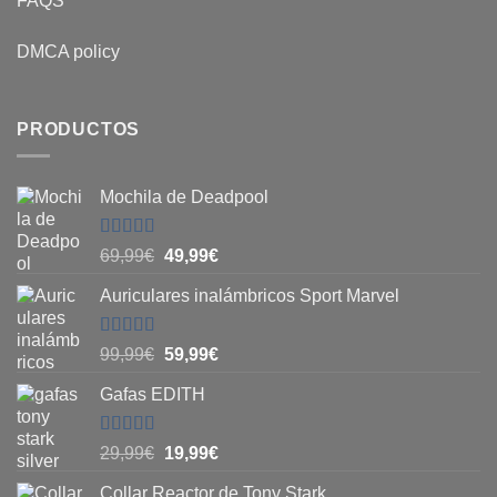
FAQS
DMCA policy
PRODUCTOS
Mochila de Deadpool
Valorado
El
El
69,99
€
49,99
€
con
5
de 5
precio
precio
Auriculares inalámbricos Sport Marvel
original
actual
era:
es:
69,99€.
49,99€.
Valorado
El
El
99,99
€
59,99
€
con
4.8
de
precio
precio
5
Gafas EDITH
original
actual
era:
es:
99,99€.
59,99€.
Valorado
El
El
29,99
€
19,99
€
con
4.83
de
precio
precio
5
Collar Reactor de Tony Stark