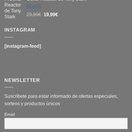
original
actual
era:
es:
29,99€.
19,99€.
Valorado
El
El
29,99
€
19,99
€
con
4.6
de
precio
precio
5
original
actual
INSTAGRAM
era:
es:
29,99€.
19,99€.
[instagram-feed]
NEWSLETTER
Suscríbete para estar informado de ofertas especiales,
sorteos y productos únicos
Email