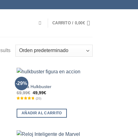
CARRITO /
0,00
€
sults
HULK
-29%
Figura Hulkbuster
El
El
69,99
€
49,99
€
precio
precio
(
20
)
original
actual
era:
es:
69,99€.
49,99€.
AÑADIR AL CARRITO