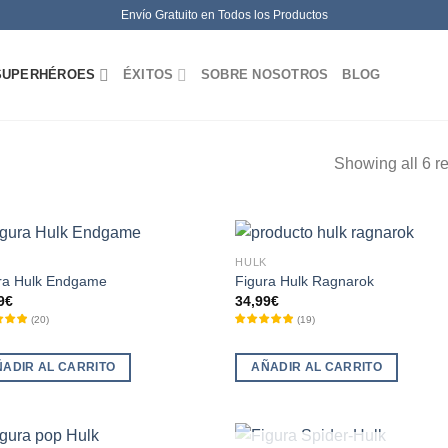
Envío Gratuito en Todos los Productos
SUPERHÉROES
ÉXITOS
SOBRE NOSOTROS
BLOG
Showing all 6 re
HULK
ra Hulk Endgame
Figura Hulk Ragnarok
9
€
34,99
€
(
20
)
(
19
)
ÑADIR AL CARRITO
AÑADIR AL CARRITO