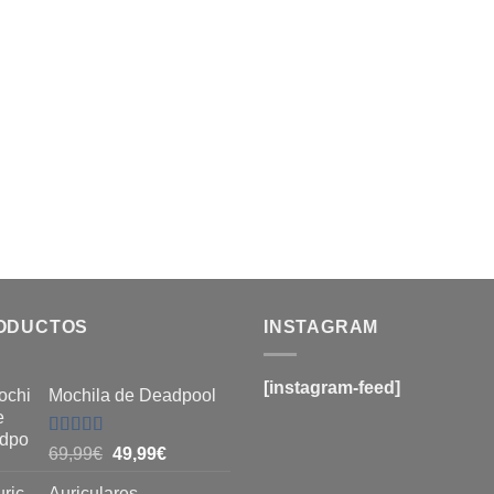
ODUCTOS
INSTAGRAM
[instagram-feed]
Mochila de Deadpool
Valorado
El
El
69,99
€
49,99
€
con
5
de 5
precio
precio
Auriculares