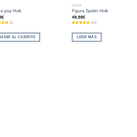
SIN EXISTENCIAS
HULK
ra pop Hulk
Figura Spider-Hulk
9
€
49,99
€
(
1
)
(
10
)
ÑADIR AL CARRITO
LEER MÁS