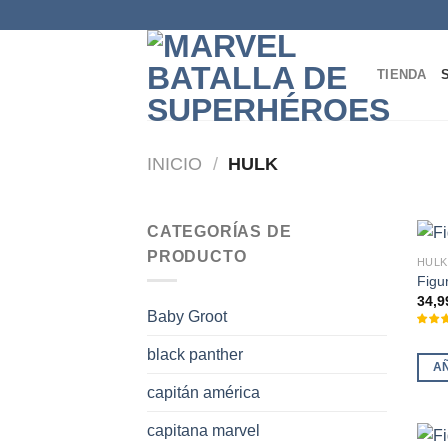
Skip
to
content
TIENDA
INICIO
/
HULK
CATEGORÍAS DE
PRODUCTO
HULK
Figu
34,9
Baby Groot
black panther
A
capitán américa
capitana marvel