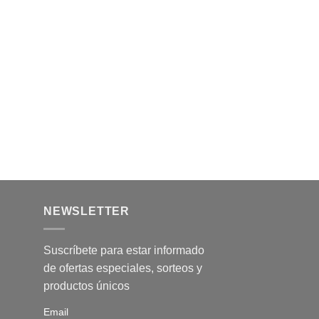
producto
NEWSLETTER
Suscríbete para estar informado
de ofertas especiales, sorteos y
productos únicos
Email