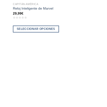
CAPITÁN AMÉRICA
Reloj Inteligente de Marvel
29,99
€
SELECCIONAR OPCIONES
Este
producto
tiene
múltiples
variantes.
Las
opciones
se
pueden
elegir
en
la
página
de