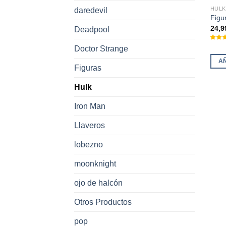
HULK
daredevil
Figu
24,9
Deadpool
Doctor Strange
A
Figuras
Hulk
Iron Man
Llaveros
lobezno
moonknight
ojo de halcón
Otros Productos
pop