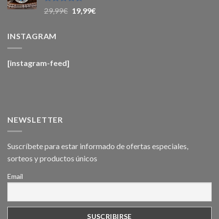
Valorado
29,99
€
19,99
€
con
4.6
de
5
INSTAGRAM
[instagram-feed]
NEWSLETTER
Suscríbete para estar informado de ofertas especiales,
sorteos y productos únicos
Email