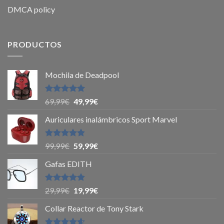
DMCA policy
PRODUCTOS
Mochila de Deadpool
Valorado
69,99
€
49,99
€
con
5
de 5
Auriculares inalámbricos Sport Marvel
Valorado
99,99
€
59,99
€
con
4.8
de
5
Gafas EDITH
Valorado
29,99
€
19,99
€
con
4.83
de 5
Collar Reactor de Tony Stark