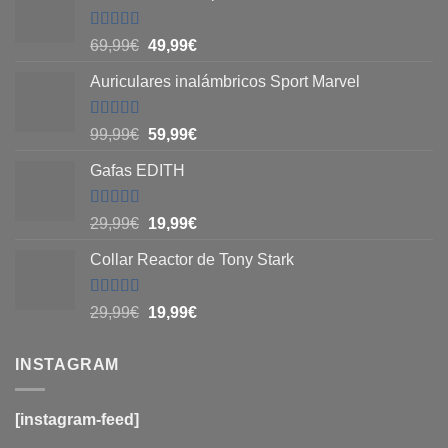
Valorado
69,99
€
49,99
€
con
5
de 5
Auriculares inalámbricos Sport Marvel
Valorado
99,99
€
59,99
€
con
4.8
de
5
Gafas EDITH
Valorado
29,99
€
19,99
€
con
4.83
de
5
Collar Reactor de Tony Stark
Valorado
29,99
€
19,99
€
con
4.6
de
5
INSTAGRAM
[instagram-feed]