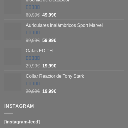
Valorado
69,99
€
49,99
€
con
5
de 5
Auriculares inalámbricos Sport Marvel
Valorado
99,99
€
59,99
€
con
4.8
de
5
Gafas EDITH
Valorado
29,99
€
19,99
€
con
4.83
de
5
Collar Reactor de Tony Stark
Valorado
29,99
€
19,99
€
con
4.6
de
5
INSTAGRAM
[instagram-feed]