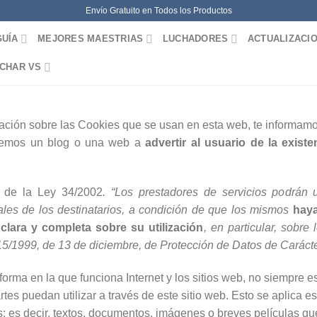
Envío Gratuito en Todos los Productos
GUÍA
MEJORES MAESTRIAS
LUCHADORES
ACTUALIZACI
CHAR VS
rmación sobre las Cookies que se usan en esta web, te informam
enemos un blog o una web a
advertir al usuario de la exist
2 de la Ley 34/2002
. “Los prestadores de servicios podrán u
les de los destinatarios, a condición de que los mismos
haya
 clara y completa sobre su utilización
, en particular, sobre
 15/1999, de 13 de diciembre, de Protección de Datos de Carácte
rma en la que funciona Internet y los sitios web, no siempre e
rtes puedan utilizar a través de este sitio web. Esto se aplica 
 es decir, textos, documentos, imágenes o breves películas qu