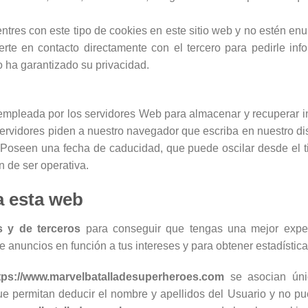
tres con este tipo de cookies en este sitio web y no estén enu
e en contacto directamente con el tercero para pedirle info
mo ha garantizado su privacidad.
empleada por los servidores Web para almacenar y recuperar in
ervidores piden a nuestro navegador que escriba en nuestro di
Poseen una fecha de caducidad, que puede oscilar desde el t
an de ser operativa.
za esta web
s y de terceros
para conseguir que tengas una mejor exper
e anuncios en función a tus intereses y para obtener estadístic
tps://www.marvelbatalladesuperheroes.com
se asocian ún
e permitan deducir el nombre y apellidos del Usuario y no pue