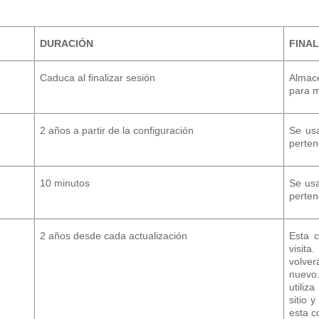
DURACIÓN
FINA
Caduca al finalizar sesión
Almac
para m
2 años a partir de la configuración
Se usa
perten
10 minutos
Se usa
perten
2 años desde cada actualización
Esta c
visit
volver
nuevo
utiliz
sitio 
esta c