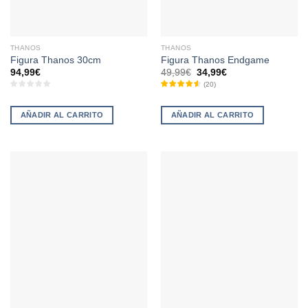
la
página
de
THANOS
THANOS
producto
Figura Thanos 30cm
Figura Thanos Endgame
El
El
94,99
€
49,99
€
34,99
€
precio
precio
(
20
)
original
actual
era:
es:
49,99€.
34,99€.
AÑADIR AL CARRITO
AÑADIR AL CARRITO