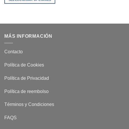
Este
producto
tiene
múltiples
variantes.
MÁS INFORMACIÓN
Las
opciones
se
Contacto
pueden
elegir
Política de Cookies
en
la
Política de Privacidad
página
de
Política de reembolso
producto
Términos y Condiciones
FAQS