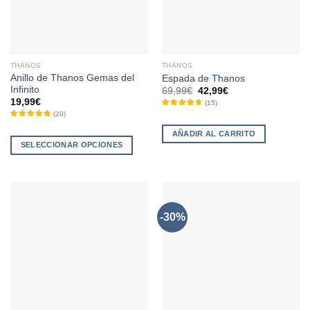
THANOS
THANOS
Anillo de Thanos Gemas del
Espada de Thanos
Infinito
El
El
69,99
€
42,99
€
precio
precio
19,99
€
(
15
)
original
actual
(
20
)
era:
es:
69,99€.
42,99€.
AÑADIR AL CARRITO
SELECCIONAR OPCIONES
Este
producto
tiene
múltiples
-30%
variantes.
Las
opciones
se
pueden
elegir
en