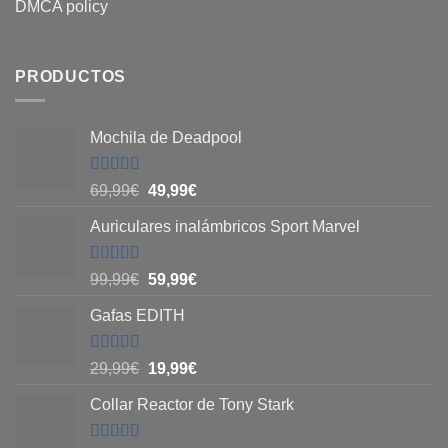
DMCA policy
PRODUCTOS
Mochila de Deadpool
Valorado
El
El
69,99
€
49,99
€
con
5
de 5
precio
precio
Auriculares inalámbricos Sport Marvel
original
actual
era:
es:
69,99€.
49,99€.
Valorado
El
El
99,99
€
59,99
€
con
4.8
de
precio
precio
5
Gafas EDITH
original
actual
era:
es:
99,99€.
59,99€.
Valorado
El
El
29,99
€
19,99
€
con
4.83
de
precio
precio
5
Collar Reactor de Tony Stark
original
actual
era:
es: