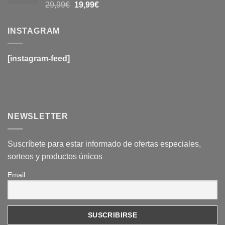
29,99€.
19,99€.
Valorado
El
El
29,99
€
19,99
€
con
4.6
de
precio
precio
5
original
actual
INSTAGRAM
era:
es:
29,99€.
19,99€.
[instagram-feed]
NEWSLETTER
Suscríbete para estar informado de ofertas especiales,
sorteos y productos únicos
Email