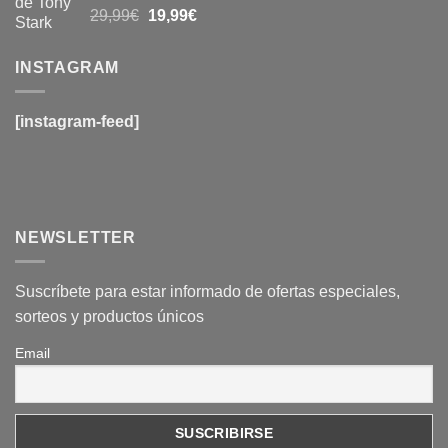
29,99€.
19,99€.
Valorado
El
El
29,99
€
19,99
€
con
4.6
de
precio
precio
5
original
actual
INSTAGRAM
era:
es:
29,99€.
19,99€.
[instagram-feed]
NEWSLETTER
Suscríbete para estar informado de ofertas especiales,
sorteos y productos únicos
Email