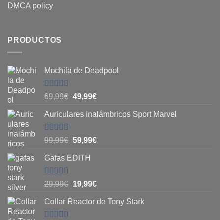
DMCA policy
PRODUCTOS
Mochila de Deadpool
Valorado
El
El
69,99
€
49,99
€
con
5
de 5
precio
precio
Auriculares inalámbricos Sport Marvel
original
actual
era:
es:
69,99€.
49,99€.
Valorado
El
El
99,99
€
59,99
€
con
4.8
de
precio
precio
5
Gafas EDITH
original
actual
era:
es:
99,99€.
59,99€.
Valorado
El
El
29,99
€
19,99
€
con
4.83
de
precio
precio
5
Collar Reactor de Tony Stark
original
actual
era:
es: