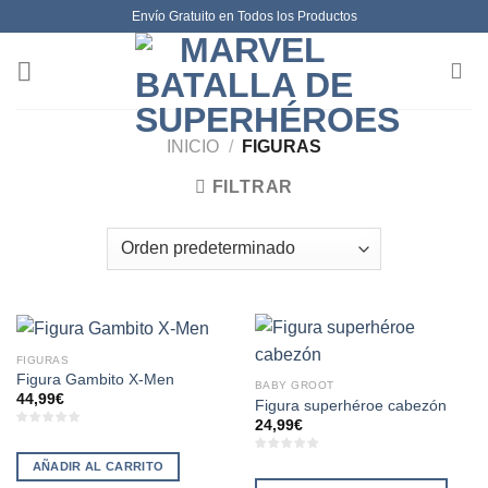
Skip
Envío Gratuito en Todos los Productos
to
content
INICIO
/
FIGURAS
FILTRAR
FIGURAS
Figura Gambito X-Men
BABY GROOT
44,99
€
Figura superhéroe cabezón
24,99
€
AÑADIR AL CARRITO