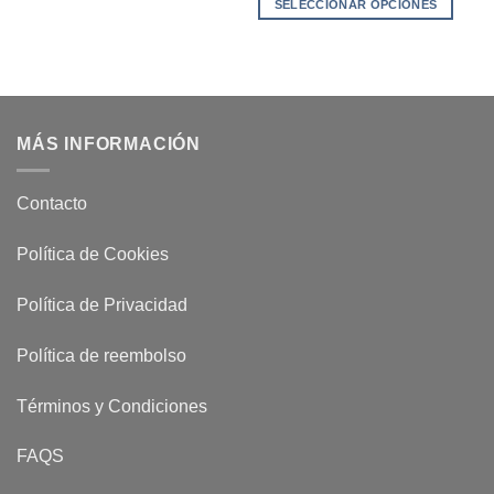
SELECCIONAR OPCIONES
Este
producto
tiene
múltiples
variantes.
MÁS INFORMACIÓN
Las
opciones
se
Contacto
pueden
elegir
Política de Cookies
en
la
Política de Privacidad
página
de
Política de reembolso
producto
Términos y Condiciones
FAQS