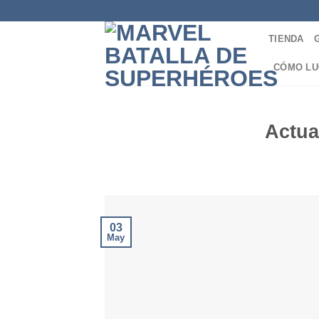
TIENDA
CÓMO LU
Actua
03
May