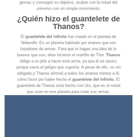
gemas y conseguir su objetivo, acabar con la mitad del
universo con un simple movimiento.
¿Quién hizo el guantelete de
Thanos?
El
guantelete del infinito
fue creado en el planeta de
Nidavellir. Es un planeta habitado por enanos que son
forjadores de armas. Para que te hagas una idea de lo
buenos que son, ellos hicieron el martillo de Thor.
Thanos
obligo a su jefe a hacer esta arma, ya que él se opuso,
porque savia el peligro que suponía. A pesar de ello, se vio
obligado y Thanos eliminó a todos los enanos menos a él,
cómo favor por haber hecho el
guantelete del Infinito.
El
guantelete de Thanos está hecho con Uru, que es el metal
que usan en ese planeta para crear sus armas.