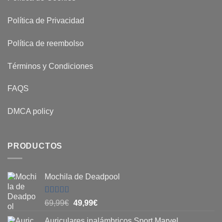
Política de Privacidad
Política de reembolso
Términos y Condiciones
FAQS
DMCA policy
PRODUCTOS
Mochila de Deadpool
Valorado
El
El
69,99
€
49,99
€
con
5
de 5
precio
precio
Auriculares inalámbricos Sport Marvel