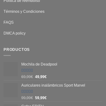
Política de reembolso
Términos y Condiciones
FAQS
DMCA policy
PRODUCTOS
Mochila de Deadpool
Valorado
69,99
€
49,99
€
con
5
de 5
Auriculares inalámbricos Sport Marvel
Valorado
99,99
€
59,99
€
con
4.8
de
5