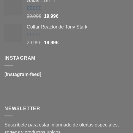
Gafas EDITH
Valorado
29,99
€
19,99
€
con
4.83
de
5
Collar Reactor de Tony Stark
Valorado
29,99
€
19,99
€
con
4.6
de
5
INSTAGRAM
[instagram-feed]
NEWSLETTER
Suscríbete para estar informado de ofertas especiales,
sorteos y productos únicos