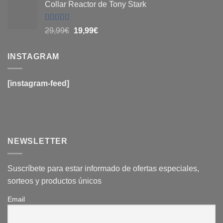
5
Collar Reactor de Tony Stark
original
actual
era:
es:
29,99€.
19,99€.
Valorado
El
El
29,99
€
19,99
€
con
4.6
de
precio
precio
5
original
actual
INSTAGRAM
era:
es:
29,99€.
19,99€.
[instagram-feed]
NEWSLETTER
Suscríbete para estar informado de ofertas especiales,
sorteos y productos únicos
Email