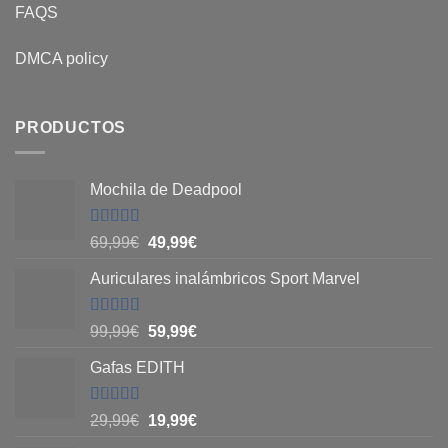
FAQS
DMCA policy
PRODUCTOS
Mochila de Deadpool
Valorado
El
El
69,99
€
49,99
€
con
5
de 5
precio
precio
Auriculares inalámbricos Sport Marvel
original
actual
era:
es:
69,99€.
49,99€.
Valorado
El
El
99,99
€
59,99
€
con
4.8
de
precio
precio
5
Gafas EDITH
original
actual
era:
es:
99,99€.
59,99€.
Valorado
El
El
29,99
€
19,99
€
con
4.83
de
precio
precio