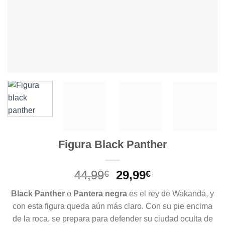
Figura Black Panther
El
El
44,99
29,99
€
€
precio
precio
Black Panther
o
Pantera negra
es el rey de Wakanda, y
original
actual
con esta figura queda aún más claro. Con su pie encima
era:
es:
de la roca, se prepara para defender su ciudad oculta de
44,99€.
29,99€.