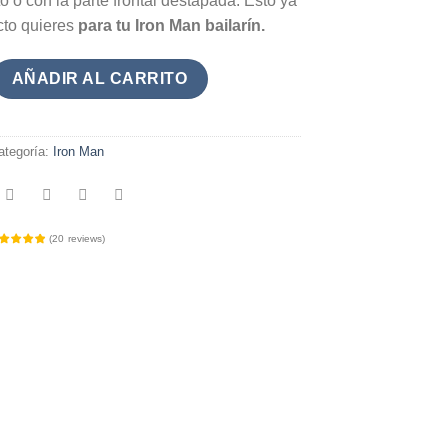
o o con la parte frontal destapada. Esto ya
cto quieres
para tu Iron Man bailarín.
Bailarín cantidad
AÑADIR AL CARRITO
ategoría:
Iron Man
(
20
reviews
)