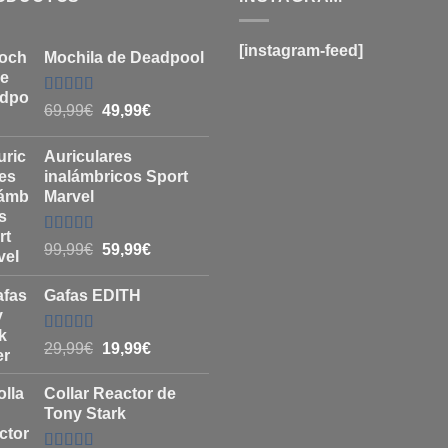
[instagram-feed]
Mochila de Deadpool
Valorado
El
El
69,99
€
49,99
€
con
5
de 5
precio
precio
original
actual
Auriculares
era:
es:
inalámbricos Sport
69,99€.
49,99€.
Marvel
Valorado
El
El
99,99
€
59,99
€
con
4.8
de
precio
precio
5
original
actual
Gafas EDITH
era:
es:
99,99€.
59,99€.
Valorado
El
El
29,99
€
19,99
€
con
4.83
de
precio
precio
5
original
actual
Collar Reactor de
era:
es:
Tony Stark
29,99€.
19,99€.