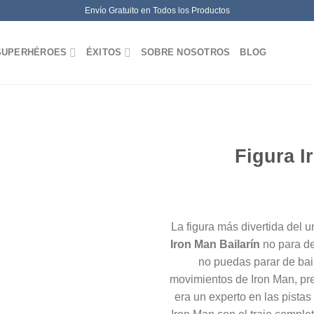
Envío Gratuito en Todos los Productos
SUPERHÉROES
ÉXITOS
SOBRE NOSOTROS
BLOG
Figura I
La figura más divertida del 
Iron Man Bailarín
no para de
no puedas parar de bail
movimientos de Iron Man, pre
era un experto en las pista