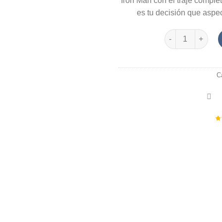
Iron Man con el traje complet
es tu decisión que aspe
Figura Iron Man 
C