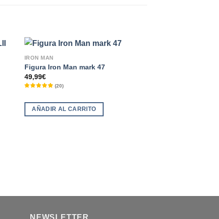
IRON MAN
Figura Iron Man mark 47
49,99
€
(
20
)
AÑADIR AL CARRITO
IRON MAN
Réplica Reactor Ma
109,99
€
AÑADIR AL CARRI
NEWSLETTER