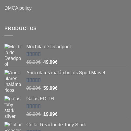
DMCA policy
PRODUCTOS
Mochila de Deadpool
Valorado
El
El
69,99
€
49,99
€
con
5
de 5
precio
precio
Auriculares inalámbricos Sport Marvel
original
actual
era:
es:
69,99€.
49,99€.
Valorado
El
El
99,99
€
59,99
€
con
4.8
de
precio
precio
5
Gafas EDITH
original
actual
era:
es:
99,99€.
59,99€.
Valorado
El
El
29,99
€
19,99
€
con
4.83
de
precio
precio
5
Collar Reactor de Tony Stark
original
actual