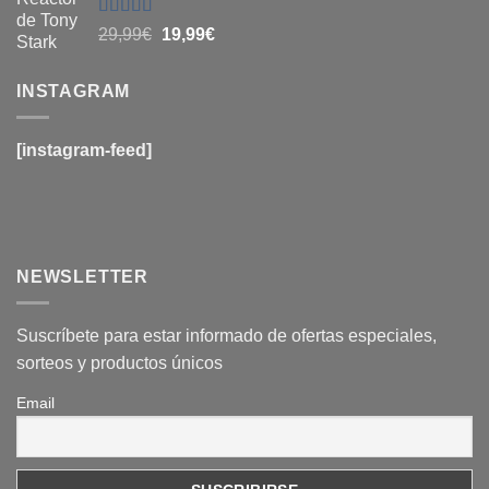
era:
es:
29,99€.
19,99€.
Valorado
El
El
29,99
€
19,99
€
con
4.6
de
precio
precio
5
original
actual
INSTAGRAM
era:
es:
29,99€.
19,99€.
[instagram-feed]
NEWSLETTER
Suscríbete para estar informado de ofertas especiales,
sorteos y productos únicos
Email