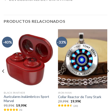
PRODUCTOS RELACIONADOS
-40%
-33%
BLACK PANTHER
IRON MAN
Auriculares inalámbricos Sport
Collar Reactor de Tony Stark
Marvel
El
El
29,99
€
19,99
€
precio
precio
El
El
99,99
€
59,99
€
(
20
)
original
actual
precio
precio
(
5
)
era:
es: