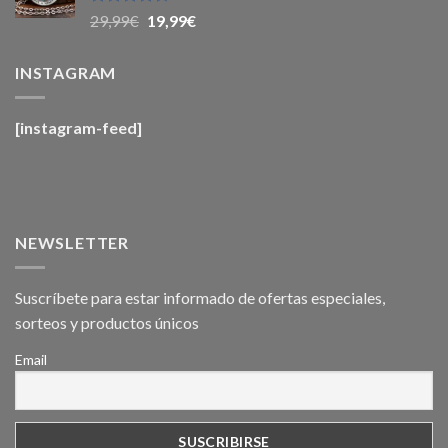
29,99€.
19,99€.
Valorado
El
El
29,99
€
19,99
€
con
4.6
de
precio
precio
5
original
actual
INSTAGRAM
era:
es:
29,99€.
19,99€.
[instagram-feed]
NEWSLETTER
Suscríbete para estar informado de ofertas especiales,
sorteos y productos únicos
Email