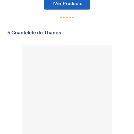
Ver Producto





5.
Guantelete de Thanos