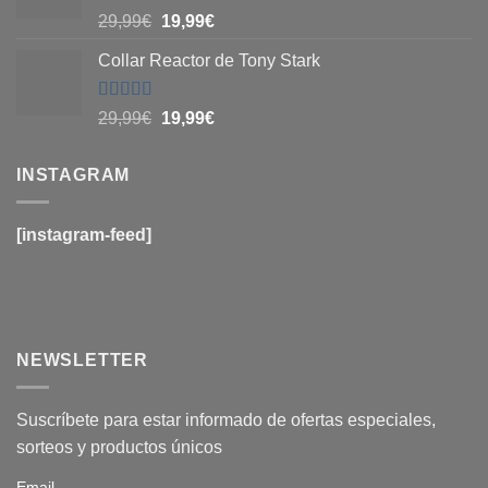
Valorado
29,99
€
19,99
€
con
4.83
de
5
Collar Reactor de Tony Stark
Valorado
29,99
€
19,99
€
con
4.6
de
5
INSTAGRAM
[instagram-feed]
NEWSLETTER
Suscríbete para estar informado de ofertas especiales,
sorteos y productos únicos
Email