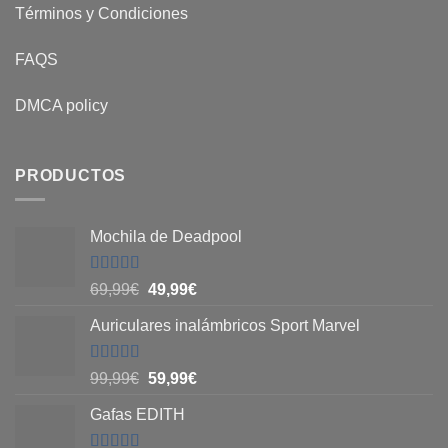
Términos y Condiciones
FAQS
DMCA policy
PRODUCTOS
Mochila de Deadpool
Valorado
69,99
€
49,99
€
con
5
de 5
Auriculares inalámbricos Sport Marvel
Valorado
99,99
€
59,99
€
con
4.8
de
5
Gafas EDITH